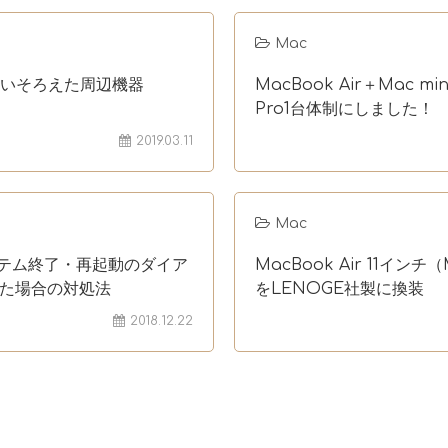
Mac
もないそろえた周辺機器
MacBook Air＋Mac m
Pro1台体制にしました！
2019.03.11
Mac
ステム終了・再起動のダイア
MacBook Air 11イン
た場合の対処法
をLENOGE社製に換装
2018.12.22