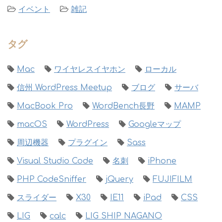
イベント
雑記
タグ
Mac
ワイヤレスイヤホン
ローカル
信州 WordPress Meetup
ブログ
サーバ
MacBook Pro
WordBench長野
MAMP
macOS
WordPress
Googleマップ
周辺機器
プラグイン
Sass
Visual Studio Code
名刺
iPhone
PHP CodeSniffer
jQuery
FUJIFILM
スライダー
X30
IE11
iPad
CSS
LIG
calc
LIG SHIP NAGANO